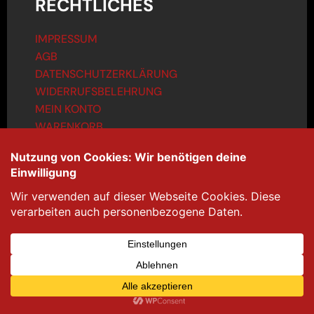
RECHTLICHES
IMPRESSUM
AGB
DATENSCHUTZERKLÄRUNG
WIDERRUFSBELEHRUNG
MEIN KONTO
WARENKORB
KONTAKT
info@helheim-openair.de
Bandbewerbung unter:
bands@helheim-openair.de
©2025 All rights reserved.