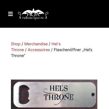
Shop
/
Merchandise
/
Hel's
Throne
/
Accessoires
/ Flaschenöffner „Hel’s
Throne“