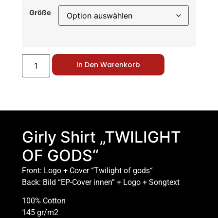
Größe
In Den Warenkorb
Girly Shirt „TWILIGHT
OF GODS“
Front: Logo + Cover “Twilight of gods“
Back: Bild “EP-Cover innen” + Logo + Songtext
100% Cotton
145 gr/m2