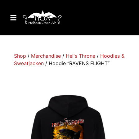
Shop
/
Merchandise
/
Hel's Throne
/
Hoodies &
Sweatjacken
/ Hoodie “RAVENS FLIGHT“