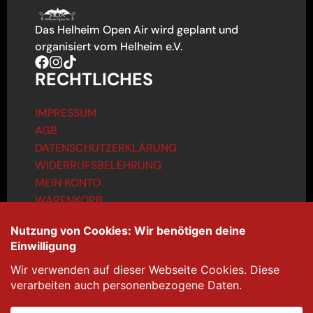
Das Helheim Open Air wird geplant und
organisiert vom Helheim e.V.
RECHTLICHES
IMPRESSUM
AGB
DATENSCHUTZERKLÄRUNG
WIDERRUFSBELEHRUNG
MEIN KONTO
WARENKORB
KONTAKT
info@helheim-openair.de
Bandbewerbung unter:
bands@helheim-openair.de