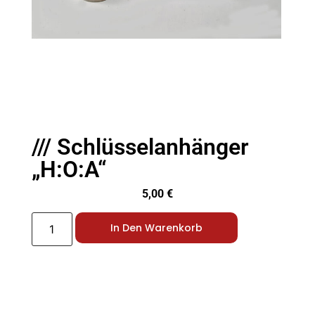
/// Schlüsselanhänger
„H:O:A“
5,00
€
In Den Warenkorb