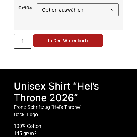
Größe
In Den Warenkorb
Unisex Shirt “Hel’s
Throne 2026“
Front: Schriftzug “Hel’s Throne”
Back: Logo
100% Cotton
145 gr/m2